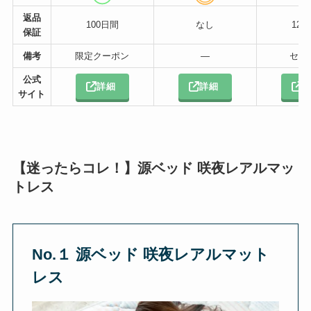
返品
100日間
なし
12
保証
備考
限定クーポン
―
セー
公式
詳細
詳細
サイト
【迷ったらコレ！】源ベッド 咲夜レアルマッ
トレス
No.１ 源ベッド 咲夜レアルマット
レス