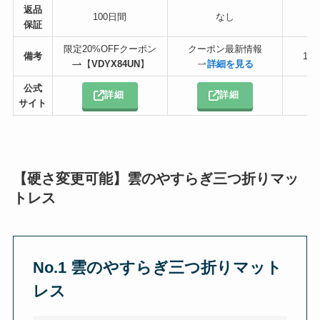
返品
100日間
なし
保証
限定20%OFFクーポン
クーポン最新情報
備考
15
【
VDYX84UN
】
詳細を見る
公式
詳細
詳細
サイト
【硬さ変更可能】雲のやすらぎ三つ折りマッ
トレス
No.1
雲のやすらぎ三つ折りマット
レス