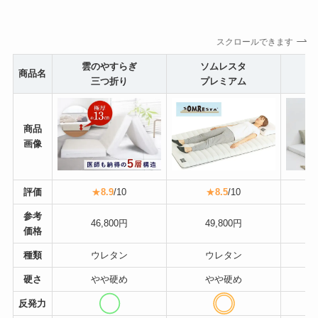
スクロールできます
雲のやすらぎ
ソムレスタ
商品名
三つ折り
プレミアム
商品
画像
評価
★
8.9
/10
★
8.5
/10
参考
46,800円
49,800円
価格
種類
ウレタン
ウレタン
硬さ
やや硬め
やや硬め
反発力