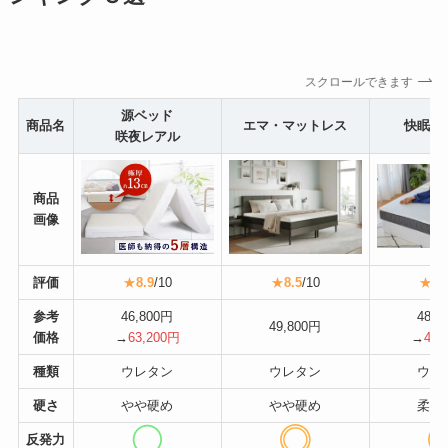
スクロールできます
源ベッド
商品名
エマ・マットレス
快眠タ
咲夜レアル
商品
画像
評価
★
8.9
/10
★
8.5
/10
★
8.
参考
46,800円
48,8
49,800円
価格
→
63,200円
→
41,
種類
ウレタン
ウレタン
ウレ
硬さ
やや硬め
やや硬め
柔ら
反発力