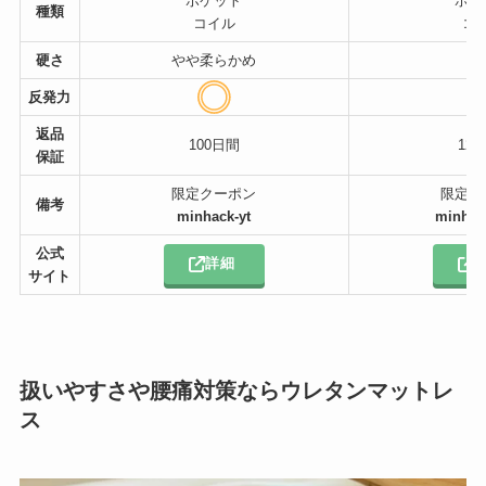
ポケット
ポケ
種類
コイル
コ
硬さ
やや柔らかめ
硬
反発力
返品
100日間
12
保証
限定クーポン
限定ク
備考
minhack-yt
minhac
公式
詳細
サイト
扱いやすさや腰痛対策ならウレタンマットレ
ス