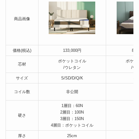
商品画像
価格(税込)
133,000円
88,
ポケットコイル
ポケッ
芯材
/ウレタン
/ウ
サイズ
S/SD/D/Q/K
S/
コイル数
非公開
非
1層目：60N
2層目：100N
硬さ
3層目：150N
4層目：ポケットコイル
厚さ
25cm
2