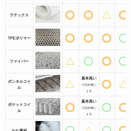
ラテックス
TPEポリマー
ファイバー
基本高い
ボンネルコイ
※詰め物に
ル
よる
基本高い
ポケットコイ
※詰め物に
ル
よる
わた素材