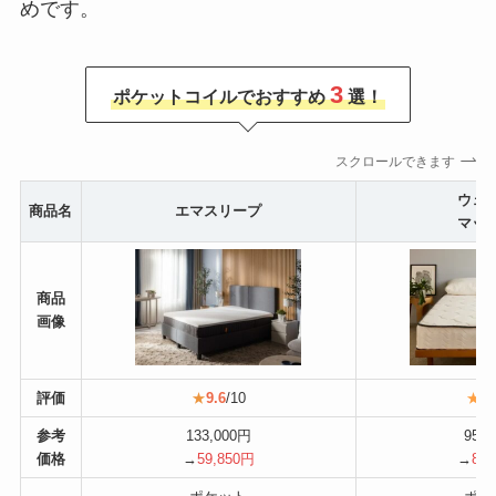
めです。
3
ポケットコイルでおすすめ
選！
スクロールできます
ウェ
商品名
エマスリープ
マッ
商品
画像
評価
★
9.6
/10
★
8.
参考
133,000円
95,
価格
→
59
,850円
→
85