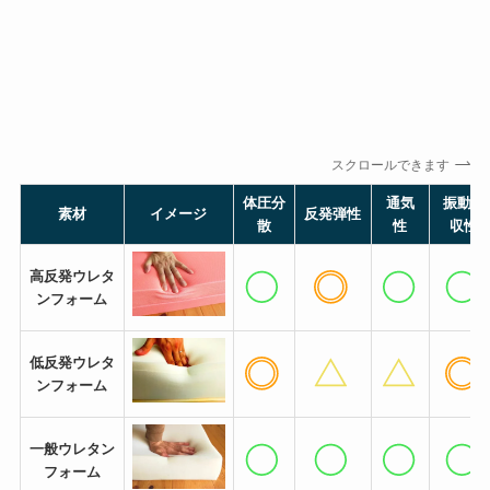
スクロールできます
体圧分
通気
振動吸
素材
イメージ
反発弾性
散
性
収性
高反発ウレタ
ンフォーム
低反発ウレタ
ンフォーム
一般ウレタン
フォーム