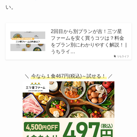
い。
2回目から別プランが吉！三ツ星
ファームを安く買うコツは？料金
をプラン別にわかりやすく解説！ |
うちライ…
うちライフ
＼
今なら１食467円(税込)～試せる！
／