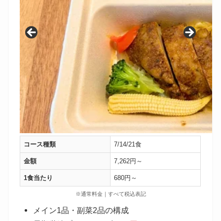
コース種類
7/14/21食
金額
7,262円～
1食当たり
680円～
※通常料金｜すべて税込表記
メイン1品・副菜2品の構成