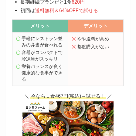
長期継続プランだと1食
620円
初回は
送料無料＆64%OFFで試せる
メリット
デメリット
手軽にレストラン並
やや送料が高め
みの弁当が食べれる
都度購入がない
容器がコンパクトで
冷凍庫がスッキリ
栄養バランスが良く
健康的な食事ができ
る
＼
今なら１食467円(税込)～試せる！
／