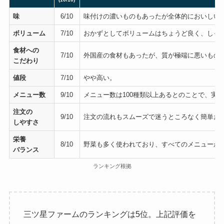
味
6/10
味付けの濃いものもあったが全体的においしい
ボリューム
7/10
おかずとしてボリュームはちょうど良く、しっ
食材への
7/10
外国産の食材もあったが、質が極端に悪いもの
こだわり
値段
7/10
やや高い。
メニュー数
9/10
メニュー数は100種類以上あるとのことで、実
注文の
9/10
注文の流れもスムーズで迷うところなく簡単だ
しやすさ
栄養
8/10
野菜も多く使われており、すべてのメニューが
バランス
ランキング根拠
三ツ星ファームのランキングは5位。上記評価を