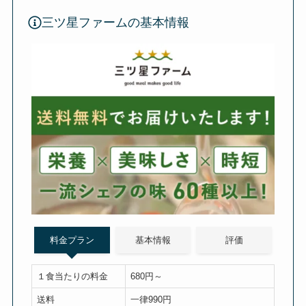
三ツ星ファームの基本情報
料金プラン
基本情報
評価
１食当たりの料金
680円～
送料
一律990円