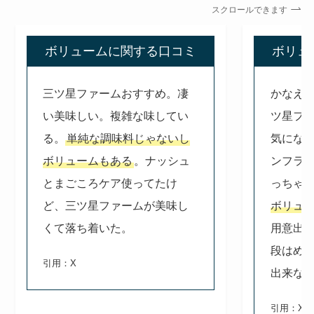
スクロールできます
ボリュームに関する口コミ
ボリュ
三ツ星ファームおすすめ。凄
かなえ
い美味しい。複雑な味してい
ツ星ファ
る。
単純な調味料じゃないし
気にな
ボリュームもある
。ナッシュ
ンフラ
とまごころケア使ってたけ
っちゃ
ど、三ツ星ファームが美味し
ボリュ
くて落ち着いた。
用意出来
段はめ
引用：X
出来な
引用：X