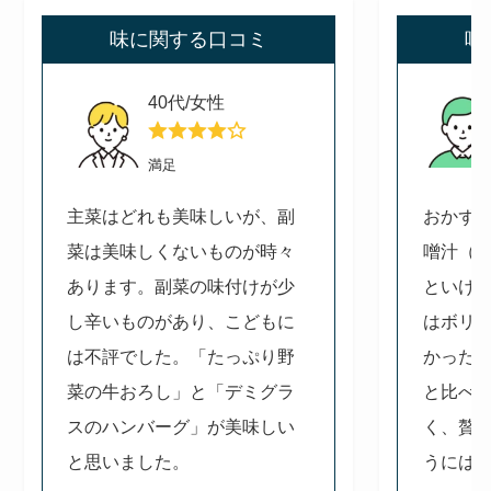
味に関する口コミ
味
40代/女性
満足
主菜はどれも美味しいが、副
おかず
菜は美味しくないものが時々
噌汁（
あります。副菜の味付けが少
といけ
し辛いものがあり、こどもに
はボリ
は不評でした。「たっぷり野
かった
菜の牛おろし」と「デミグラ
と比べ
スのハンバーグ」が美味しい
く、贅
と思いました。
うには