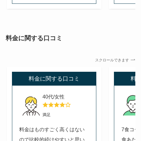
料金に関する口コミ
スクロールできます
料金に関する口コミ
料
40代/女性
満足
料金はものすごく高くはない
7食コー
ので比較的続けやすいと思い
食あたり