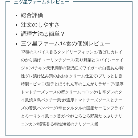
三ツ星ファームをレビュー
総合評価
注文のしやすさ
調理方法は簡単？
三ツ星ファーム14食の個別レビュー
13種のスパイス香るタンドリーフィッシュ/香ばしカレイ
のから揚げ ユーリンチソース/彩り野菜とスパイシーケイ
ジャン/チキン天津風卵の贅沢紅ズワイガニの白雲あん/特
性ダレ漬け込み鶏のあおさクリーム仕立て/プリっと甘旨
特製エビマヨ/茄子とほうれん草のこんがりラザニア/濃厚
トマトチーズソースの蟹クリームコロッケ/甘辛ダレのタ
イ風焼き鳥パクチー乗せ/濃厚トマトチーズソースとチー
ズの贅沢ハンバーグ/幸せタルタルの国産サーモンフライ/
とろーりタイ風コク旨ガパオ/ごろごろ野菜たっぷりチリ
コンカン/蝦醤香る特性海老のチリソース煮