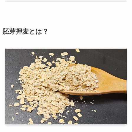
胚芽押麦とは？