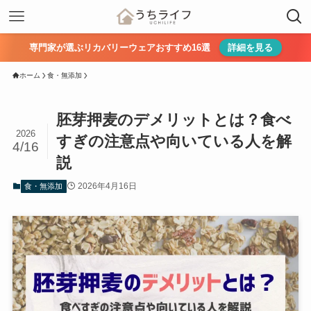
専門家が選ぶリカバリーウェアおすすめ16選
詳細を見る
ホーム
食・無添加
胚芽押麦のデメリットとは？食べ
2026
すぎの注意点や向いている人を解
4/16
説
2026年4月16日
食・無添加