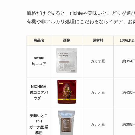
価格だけで見ると、nichieや美味いとこどりが選
有機や非アルカリ処理にこだわるならイデア、お
商品名
画像
原材料
100gあ
nichie
カカオ豆
約394
純ココア
NICHIGA
純ココアパ
カカオ豆
約430
ウダー
美味いとこ
どり
カカオ豆
約398
ガーナ産 業
務用