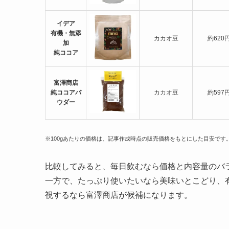
イデア
有機・無添
カカオ豆
約620
加
純ココア
富澤商店
純ココアパ
カカオ豆
約597
ウダー
※100gあたりの価格は、記事作成時点の販売価格をもとにした目安で
比較してみると、毎日飲むなら価格と内容量のバランス
一方で、たっぷり使いたいなら美味いとこどり、
視するなら富澤商店が候補になります。