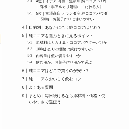
4位｜イデア 有機・無添加 純ココア 300g
｜有機・非アルカリ処理にこだわる人に
5位｜富澤商店 オランダ産 純ココアパウダ
ー 500g｜お菓子作りに使いやすい
目的別｜あなたに合う純ココアはどれ？
純ココアを選ぶときに見るポイント
原材料はカカオ豆・ココアパウダーだけか
100gあたりの価格は続けやすいか
内容量は使い切りやすいか
飲む用か、お菓子作り用かで選ぶ
純ココアはどこで買うのが安い？
純ココアをおいしく飲むコツ
よくある質問
まとめ｜毎日続けるなら原材料・価格・使
いやすさで選ぼう