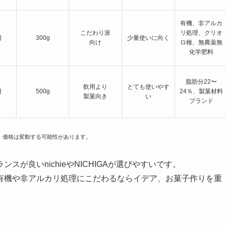
有機、非アルカ
こだわり派
リ処理、クリオ
円
300g
少量使いに向く
向け
ロ種、無農薬無
化学肥料
脂肪分22〜
飲用より
とても使いやす
円
500g
24％、製菓材料
製菓向き
い
ブランド
す。価格は変動する可能性があります。
が良いnichieやNICHIGAが選びやすいです。
有機や非アルカリ処理にこだわるならイデア、お菓子作りを重