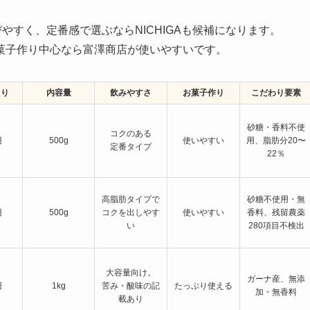
びやすく、定番感で選ぶならNICHIGAも候補になります。
菓子作り中心なら富澤商店が使いやすいです。
たり
内容量
飲みやすさ
お菓子作り
こだわり要素
砂糖・香料不使
コクのある
円
500g
使いやすい
用、脂肪分20〜
定番タイプ
22％
高脂肪タイプで
砂糖不使用・無
円
500g
コクを出しやす
使いやすい
香料、残留農薬
い
280項目不検出
大容量向け。
ガーナ産、無添
円
1kg
苦み・酸味の記
たっぷり使える
加・無香料
載あり