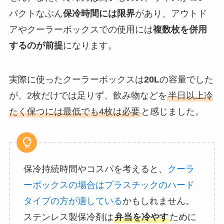
パクトなぶん
保冷時間には限界
があり、アウトド
アやクーラーボックスでの使用には
複数枚を併用
するのが前提
になります。
実際に使ったクーラーボックスは
20L
の容量でした
が、2枚だけでは足りず、飲み物などを
半日以上冷
たく保つには最低でも4枚は必要
と感じました。
保冷持続時間やコスパを考えると、
クーラ
ーボックスの場合はプラスチックのハード
タイプの方が適している
かもしれません。
ステンレス製保冷剤は
弁当を冷やす
ために