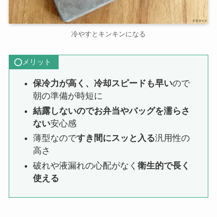
冷やすとキンキンになる
メリット
保冷力が高く、冷却スピードも早い
ので
朝の準備が時短に
結露しないのでお弁当やバッグを濡らさ
ない
安心感
薄型なので
すき間にスッと入る
汎用性の
高さ
破れや液漏れの心配がなく
衛生的で長く
使える