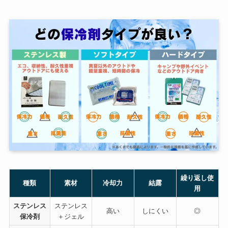
繰り返し使
種類
素材
冷却力
結露
用
ステンレス
ステンレス
高い
しにくい
◎
保冷剤
＋ジェル