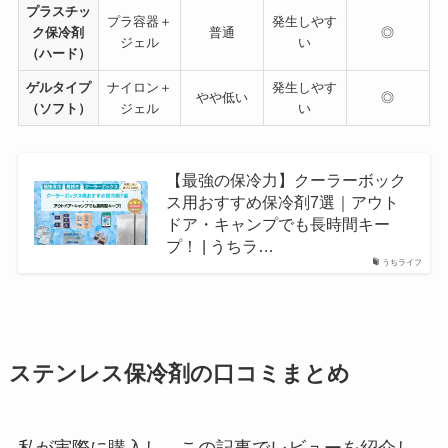
プラスチッ
プラ容器＋
発生しやす
ク保冷剤
普通
◎
ジェル
い
（ハード）
ゲルタイプ
ナイロン＋
発生しやす
やや低い
◎
（ソフト）
ジェル
い
【最強の保冷力】クーラーボック
ス用おすすめ保冷剤7選｜アウト
ドア・キャンプでも長時間キー
プ！ | うちラ…
うちライフ
ステンレス保冷剤の口コミまとめ
私が実際に購入し、この記事でレビューを紹介し