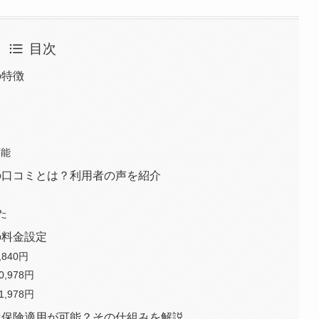
目次
の特徴
可能
グの口コミとは？利用者の声を紹介
た
の料金設定
840円
,978円
,978円
グは保険適用が可能？その仕組みを解説