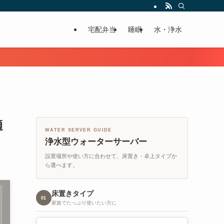
宅配弁当
睡眠
水・浄水
適
WATER SERVER GUIDE
浄水型ウォーターサーバー
設置場所や使い方に合わせて、床置き・卓上タイプか
ら選べます。
床置きタイプ
01
家族でたっぷり使いたい方に