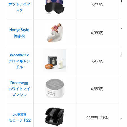
U
ホットアイマ
3,280円
スク
ふ
NooyaStyle
4,380円
抱き枕
WoodWick
木
アロマキャン
3,960円
ドル
Dreamegg
ホワイトノイ
4,680円
ズマシン
フジ医療器
27,000円前後
／
モミーナ R22