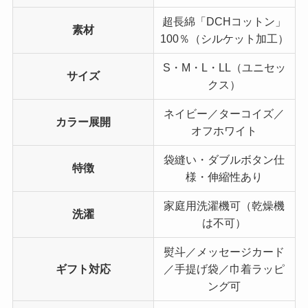
超長綿「DCHコットン」
素材
100％（シルケット加工）
S・M・L・LL（ユニセッ
サイズ
クス）
ネイビー／ターコイズ／
カラー展開
オフホワイト
袋縫い・ダブルボタン仕
特徴
様・伸縮性あり
家庭用洗濯機可（乾燥機
洗濯
は不可）
熨斗／メッセージカード
ギフト対応
／手提げ袋／巾着ラッピ
ング可