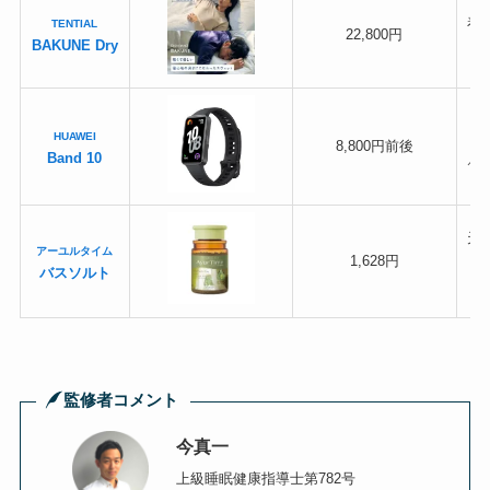
着
TENTIAL
22,800円
BAKUNE Dry
HUAWEI
8,800円前後
Band 10
／
天
アーユルタイム
1,628円
バスソルト
監修者コメント
今真一
上級睡眠健康指導士第782号