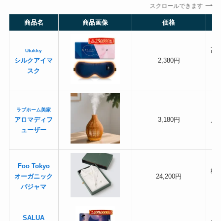
スクロールできます
商品名
商品画像
価格
高
Utukky
シルクアイマ
2,380円
スク
ラブホーム美家
アロマディフ
3,180円
／
ューザー
Foo Tokyo
極
オーガニック
24,200円
パジャマ
SALUA