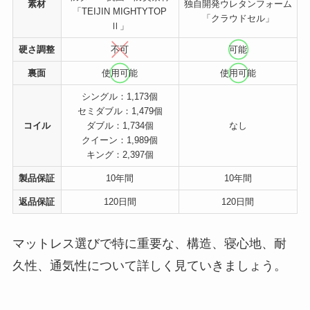
素材
独自開発ウレタンフォーム
「TEIJIN MIGHTYTOP
「クラウドセル」
Ⅱ」
硬さ調整
不可
可能
裏面
使用可能
使
用可能
シングル：1,173個
セミダブル：1,479個
コイル
ダブル：1,734個
なし
クイーン：1,989個
キング：2,397個
製品保証
10年間
10年間
返品保証
120日間
120日間
マットレス選びで特に重要な、構造、寝心地、耐
久性、通気性について詳しく見ていきましょう。