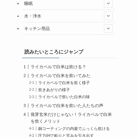
睡眠
水・浄水
キッチン用品
読みたいところにジャンプ
ライカベルで白米は炊ける？
ライカベルで白米を炊いてみた
ライカベルで白米を炊く様子
炊きあがりの様子
ライカベルで炊いた白米の味
ライカベルで白米を炊いた人たちの声
発芽玄米だけじゃない！ライカベルで白米
を炊くメリット
銅コーティングの内釜でふっくら炊ける
圧力IHで粘りと甘みを引き出す