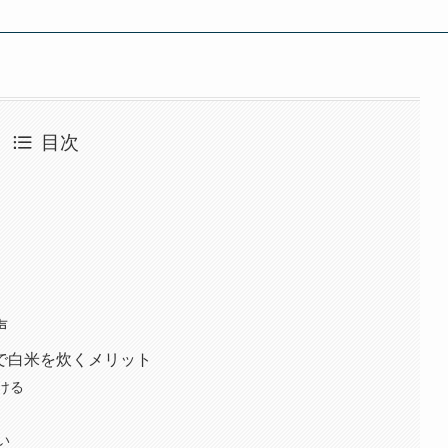
目次
声
で白米を炊くメリット
ける
い