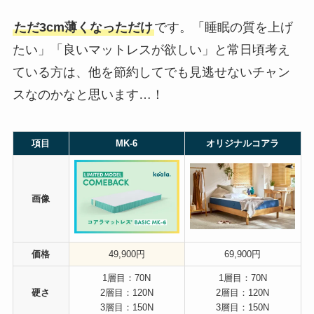
ただ3cm薄くなっただけ
です。「睡眠の質を上げ
たい」「良いマットレスが欲しい」と常日頃考え
ている方は、他を節約してでも見逃せないチャン
スなのかなと思います…！
項目
MK-6
オリジナルコアラ
画像
価格
49,900円
69,900円
1層目：70N
1層目：70N
硬さ
2層目：120N
2層目：120N
3層目：150N
3層目：150N