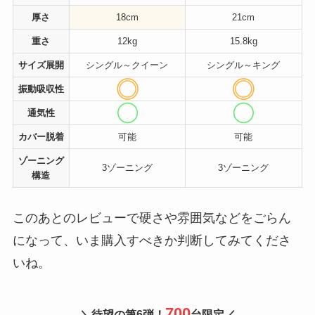
厚さ
18cm
21cm
重さ
12kg
15.8kg
サイズ展開
シングル～クイーン
シングル～キング
振動吸収性
通気性
カバー脱着
可能
可能
ゾーニング
3ゾーニング
3ゾーニング
構造
このあとのレビューで硬さや雰囲気などをごらん
になって、いま購入すべきか判断してみてくださ
いね。
700
＼待望の第6弾！
台限定／