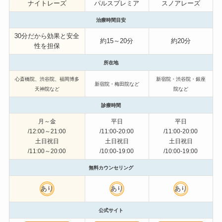
ナイトレーズ
パルスプレミア
スノアレーズ
治療時間目安
30分だから効果と安全
約15～20分
約20分
性を担保
所在地
心斎橋院、渋谷院、福岡博多
新宿院・渋谷院・銀座
新宿院・梅田院など
天神院など
院など
診療時間
月～金
平日
平日
/12:00～21:00
/11:00-20:00
/11:00-20:00
土日祝日
土日祝日
土日祝日
/11:00～20:00
/10:00-19:00
/10:00-19:00
無料カウンセリング
あり
あり
あり
公式サイト