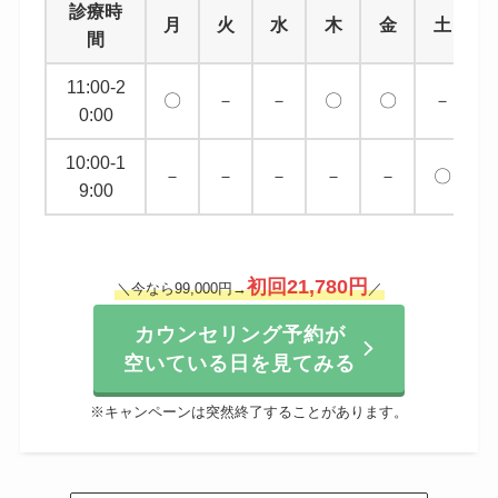
診療時
月
火
水
木
金
土
間
11:00-2
〇
－
－
〇
〇
－
0:00
10:00-1
－
－
－
－
－
〇
9:00
初回
21,780円
＼今なら99,000円→
／
カウンセリング予約が
空いている日を見てみる
※キャンペーンは突然終了することがあります。