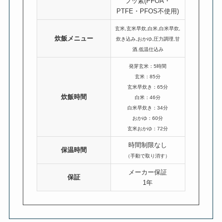
フッ素(PFOA・
PTFE・PFOS不使用)
玄米,玄米早炊,白米,白米早炊,
炊飯メニュー
炊き込み,おかゆ,圧力調理,甘
酒,低温仕込み
発芽玄米：5時間
玄米：85分
玄米早炊き：65分
炊飯時間
白米：46分
白米早炊き：34分
おかゆ：60分
玄米おかゆ：72分
時間制限なし
保温時間
（手動で取り消す）
メーカー保証
保証
1年