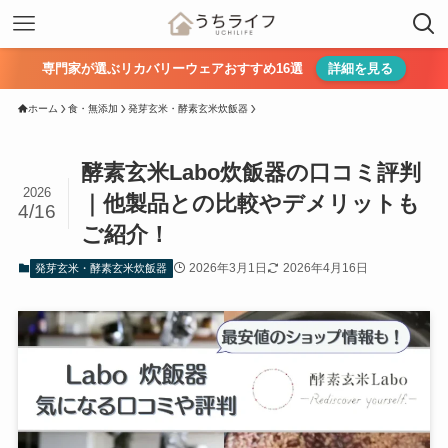
専門家が選ぶリカバリーウェアおすすめ16選
詳細を見る
ホーム
食・無添加
発芽玄米・酵素玄米炊飯器
酵素玄米Labo炊飯器の口コミ評判
2026
｜他製品との比較やデメリットも
4/16
ご紹介！
2026年3月1日
2026年4月16日
発芽玄米・酵素玄米炊飯器