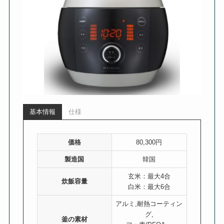
基本情報
仕様
価格
80,300円
製造国
韓国
玄米：最大4合
炊飯容量
白米：最大6合
アルミ,耐熱コーティン
グ,
釜の素材