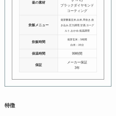
釜の素材
ブラックダイヤモンド
コーティング
発芽酵素玄米,白米,早炊き,炊
炊飯メニュー
き込み,圧力調理,甘酒,ヨーグ
ルト,おかゆ,低温調理
発芽玄米：5時間
炊飯時間
白米：35分
保温時間
99時間
メーカー保証
保証
3年
特徴