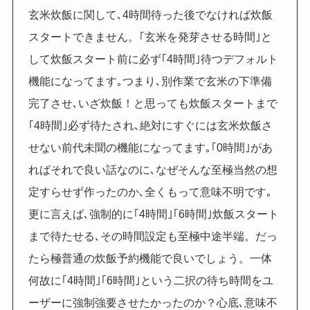
玄米炊飯に関して､4時間待った後でなければ炊飯
スタートできません。｢玄米を発芽させる時間｣と
して炊飯スタート前に必ず｢4時間｣待つデフォルト
機能になってます｡つまり､別作業で玄米の下準備
完了させ､いざ炊飯！と思っても炊飯スタートまで
｢4時間｣必ず待たされ､絶対にすぐには玄米炊飯さ
せない前代未聞の機能になってます｡｢0時間｣があ
ればそれで良い話なのに､なぜそんな至極当然の想
定すらせず作ったのか､全くもって意味不明です｡
更に言えば､強制的に｢4時間｣｢6時間｣炊飯スタート
まで待たせる､その時間設定も至極中途半端。だっ
たら極普通の炊飯予約機能で良いでしょう。一体
何故に｢4時間｣｢6時間｣という二択の待ち時間をユ
ーザーに強制強要させたかったのか？心底､意味不