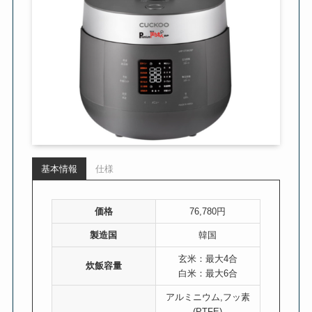
基本情報
仕様
価格
76,780円
製造国
韓国
玄米：最大4合
炊飯容量
白米：最大6合
アルミニウム,フッ素
(PTFE)