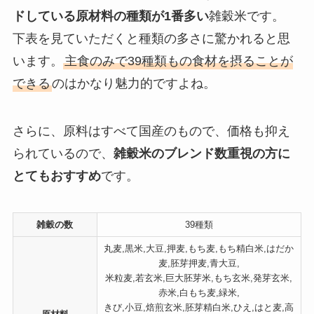
ドしている原材料の種類が1番多い
雑穀米です。
下表を見ていただくと種類の多さに驚かれると思
います。
主食のみで39種類もの食材を摂ることが
できる
のはかなり魅力的ですよね。
さらに、原料はすべて国産のもので、価格も抑え
られているので、
雑穀米のブレンド数重視の方に
とてもおすすめ
です。
雑穀の数
39種類
丸麦,黒米,大豆,押麦,もち麦,もち精白米,はだか
麦,胚芽押麦,青大豆,
米粒麦,若玄米,巨大胚芽米,もち玄米,発芽玄米,
赤米,白もち麦,緑米,
きび,小豆,焙煎玄米,胚芽精白米,ひえ,はと麦,高