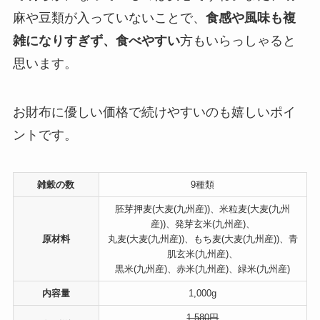
麻や豆類が入っていないことで、
食感や風味も複
雑になりすぎず、食べやすい
方もいらっしゃると
思います。
お財布に優しい価格で続けやすいのも嬉しいポイ
ントです。
雑穀の数
9種類
胚芽押麦(大麦(九州産))、米粒麦(大麦(九州
産))、発芽玄米(九州産)、
原材料
丸麦(大麦(九州産))、もち麦(大麦(九州産))、青
肌玄米(九州産)、
黒米(九州産)、赤米(九州産)、緑米(九州産)
内容量
1,000g
1,580円