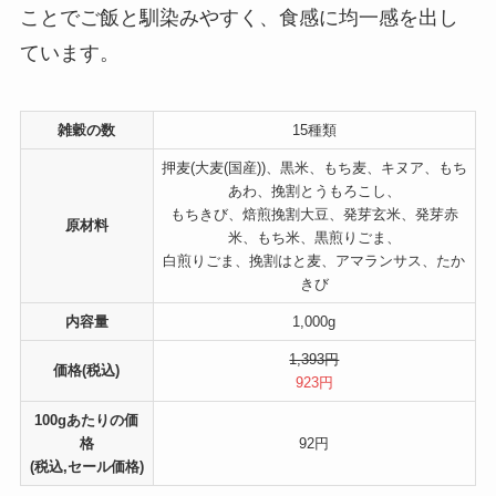
ことでご飯と馴染みやすく、食感に均一感を出し
ています。
雑穀の数
15種類
押麦(大麦(国産))、黒米、もち麦、キヌア、もち
あわ、挽割とうもろこし、
もちきび、焙煎挽割大豆、発芽玄米、発芽赤
原材料
米、もち米、黒煎りごま、
白煎りごま、挽割はと麦、アマランサス、たか
きび
内容量
1,000g
1,393円
価格(税込)
923円
100gあたりの価
格
92円
(税込,セール価格)