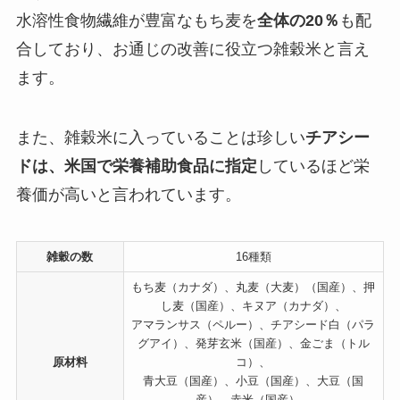
水溶性食物繊維が豊富なもち麦を
全体の20％
も配
合しており、お通じの改善に役立つ雑穀米と言え
ます。
また、雑穀米に入っていることは珍しい
チアシー
ドは、米国で栄養補助食品に指定
しているほど栄
養価が高いと言われています。
雑穀の数
16種類
もち麦（カナダ）、丸麦（大麦）（国産）、押
し麦（国産）、キヌア（カナダ）、
アマランサス（ペルー）、チアシード白（パラ
グアイ）、発芽玄米（国産）、金ごま（トル
原材料
コ）、
青大豆（国産）、小豆（国産）、大豆（国
産）、赤米（国産）、