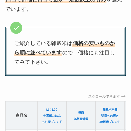
でいます。
ご紹介している雑穀米は
価格の安いものか
ら順に並べています
ので、価格にも注目し
てみて下さい。
スクロールできます
はくばく
雑穀米本舗
種商
商品名
十五穀ごはん
明日への輝き
九州産雑穀
グ
もち麦ブレンド
39穀米ブレンド