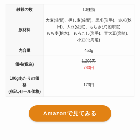
雑穀の数
10種類
大麦(佐賀)、押し麦(佐賀)、黒米(岩手)、赤米(秋
田)、大豆(佐賀)、もちきび(北海道)
原材料
もち麦(栃木)、もろこし(岩手)、青大豆(宮崎)、
小豆(北海道)
内容量
450g
1,296円
価格(税込)
780円
100gあたりの価
格
173円
(税込,セール価格)
Amazonで見てみる