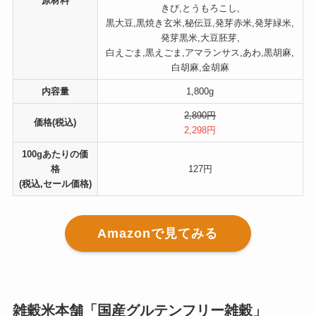
原材料
きび,とうもろこし,
黒大豆,黒焼き玄米,秘伝豆,発芽赤米,発芽緑米,
発芽黒米,大豆胚芽,
白えごま,黒えごま,アマランサス,あわ,黒胡麻,
白胡麻,金胡麻
内容量
1,800g
2,890円
価格(税込)
2,298円
100gあたりの価
格
127円
(税込,セール価格)
Amazonで見てみる
雑穀米本舗「国産グルテンフリー雑穀」