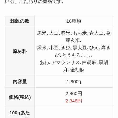
いる、こだわりの商品です。
雑穀の数
18種類
黒米､大豆､赤米､もち米､青大豆､発
芽玄米､
緑米､小豆､きび､黒大豆､ひえ､高き
原材料
び､とうもろこし､
あわ､アマランサス､白胡麻､黒胡
麻､金胡麻
内容量
1,800g
2,860円
価格(税込)
2,348円
100gあた