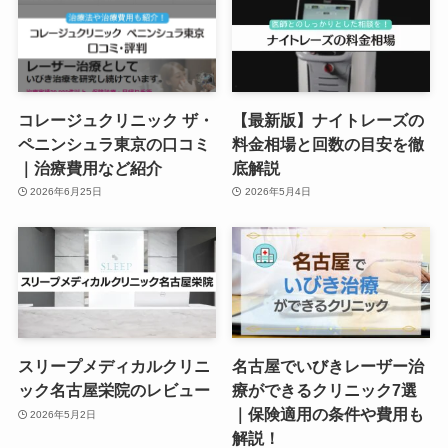
コレージュクリニック ザ・
【最新版】ナイトレーズの
ペニンシュラ東京の口コミ
料金相場と回数の目安を徹
｜治療費用など紹介
底解説
2026年6月25日
2026年5月4日
スリープメディカルクリニ
名古屋でいびきレーザー治
ック名古屋栄院のレビュー
療ができるクリニック7選
｜保険適用の条件や費用も
2026年5月2日
解説！