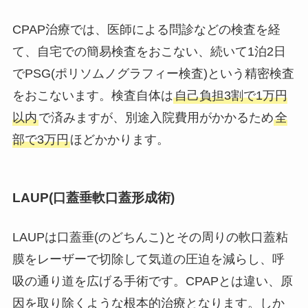
CPAP治療では、医師による問診などの検査を経
て、自宅での簡易検査をおこない、続いて1泊2日
でPSG(ポリソムノグラフィー検査)という精密検査
をおこないます。検査自体は
自己負担3割で1万円
以内
で済みますが、別途入院費用がかかるため
全
部で3万円
ほどかかります。
LAUP(口蓋垂軟口蓋形成術)
LAUPは口蓋垂(のどちんこ)とその周りの軟口蓋粘
膜をレーザーで切除して気道の圧迫を減らし、呼
吸の通り道を広げる手術です。CPAPとは違い、原
因を取り除くような根本的治療となります。しか