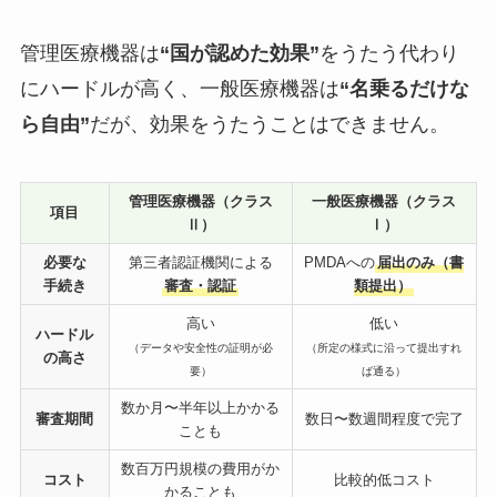
管理医療機器は
“国が認めた効果”
をうたう代わり
にハードルが高く、一般医療機器は
“名乗るだけな
ら自由”
だが、効果をうたうことはできません。
管理医療機器（クラス
一般医療機器（クラス
項目
Ⅱ）
Ⅰ）
必要な
第三者認証機関による
PMDAへの
届出のみ（書
手続き
審査・認証
類提出）
高い
低い
ハードル
（データや安全性の証明が必
（所定の様式に沿って提出すれ
の高さ
要）
ば通る）
数か月〜半年以上かかる
審査期間
数日〜数週間程度で完了
ことも
数百万円規模の費用がか
コスト
比較的低コスト
かることも