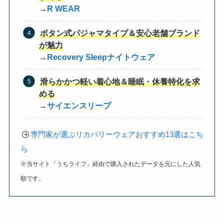
→
R WEAR
ボタン式パジャマタイプ＆安心老舗ブランド
が魅力
→
Recovery Sleepナイトウェア
滑らかかつ軽い着心地＆睡眠・休養特化を求
める
→
サイエンスリープ
専門家が選ぶリカバリーウェアおすすめ13選はこち
ら
※当サイト「うちライフ」経由で購入されたデータを元にした人気
順です。