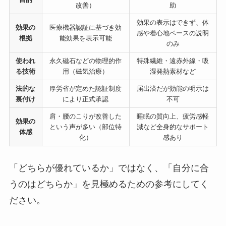
改善）
助
効果の表示はできず、体
効果の
医療機器認証に基づき効
感や着心地ベースの説明
根拠
能効果を表示可能
のみ
使われ
永久磁石などの物理的作
特殊繊維・遠赤外線・吸
る技術
用（磁気治療）
湿発熱素材など
法的な
厚労省が定めた認証制度
届出済だが効能の明示は
裏付け
により正式承認
不可
肩・腰のこりが改善した
睡眠の質向上、疲労感軽
効果の
という声が多い（部位特
減など全身的なサポート
体感
化）
感あり
「どちらが優れているか」ではなく、「自分に合
うのはどちらか」を見極めるための参考にしてく
ださい。