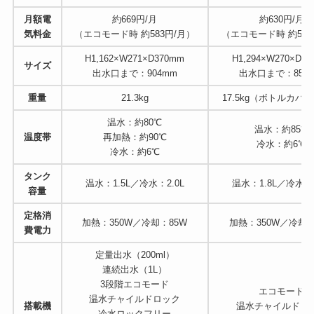
月額電
約669円/月
約630円/月
気料金
（エコモード時 約583円/月）
（エコモード時 約520
H1,162×W271×D370mm
H1,294×W270×D3
サイズ
出水口まで：904mm
出水口まで：855
重量
21.3kg
17.5kg（ボトルカバ
温水：約80℃
温水：約85℃
温度帯
再加熱：約90℃
冷水：約6℃
冷水：約6℃
タンク
温水：1.5L／冷水：2.0L
温水：1.8L／冷水：1
容量
定格消
加熱：350W／冷却：85W
加熱：350W／冷却：
費電力
定量出水（200ml）
連続出水（1L）
3段階エコモード
エコモード
温水チャイルドロック
搭載機
温水チャイルドロ
冷水ロックフリー