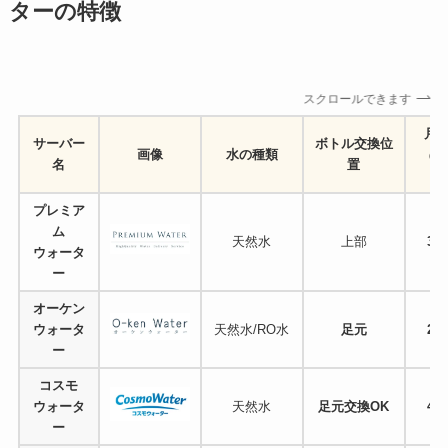
ターの特徴
スクロールできます
月
サーバー
ボトル交換位
画像
水の種類
（※
名
置
プレミア
ム
天然水
上部
3,
ウォータ
ー
オーケン
ウォータ
天然水/RO水
足元
2,
ー
コスモ
ウォータ
天然水
足元交換OK
4,
ー