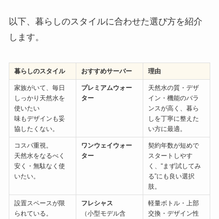
以下、暮らしのスタイルに合わせた選び方を紹介
します。
暮らしのスタイル
おすすめサーバー
理由
家族がいて、毎日
プレミアムウォー
天然水の質・デザ
しっかり天然水を
ター
イン・機能のバラ
使いたい
ンスが高く、暮ら
味もデザインも妥
しを丁寧に整えた
協したくない。
い方に最適。
コスパ重視。
ワンウェイウォー
契約年数が短めで
天然水をなるべく
ター
スタートしやす
安く・無駄なく使
く、“まず試してみ
いたい。
る”にも良い選択
肢。
設置スペースが限
フレシャス
軽量ボトル・上部
られている。
（小型モデル含
交換・デザイン性