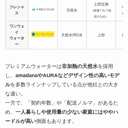
上部交換
フレシャ
4,
天然水
（軽量7.2Lで負
ス
（7.2
担少なめ）
ワンウェ
イ
天然水/RO水
上部
2,
ウォータ
ー
プレミアムウォーターは
非加熱の天然水
を採用
し、
amadanaやAURAなどデザイン性の高いモデ
ル
を多数ラインナップしている点が他社との大き
な違い。
一方で、「契約年数」や「配送ノルマ」があるた
め、
一人暮らしや使用量の少ない家庭にはややハ
ードルが高い
側面もあります。