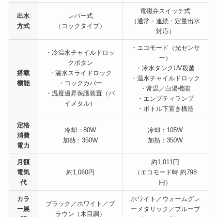
電磁弁スイッチ式
出水
レバー式
（通常・連続・定量出水
方式
（コックタイプ）
対応）
・エコモード（光センサ
・冷温水チャイルドロッ
ー）
クボタン
・冷水タンクUV殺菌
搭載
・温水スライドロック
・温水チャイルドロック
機能
・コックカバー
・常温／白湯機能
・温度過昇保護装置（バ
・エンプティランプ
イメタル）
・ボトル下置き構造
定格
冷却：80W
冷却：105W
消費
加熱：350W
加熱：350W
電力
月額
約1,011円
電気
約1,060円
（エコモード時 約798
代
円）
カラ
ホワイト／ウォームグレ
ブラック／ホワイト／ブ
ー展
ーメタリック／ブルーブ
ラウン（木目調）