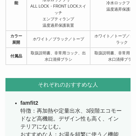
能
冷水ロックフリ
ALL LOCK・FRONT LOCKスイ
温度過昇保護装
ッチ
エンプティランプ
温度過昇保護装置
カラー
ホワイト／トープ／グ
ホワイト／ブラック／トープ
展開
ラック
取扱説明書、非常用コック、出
取扱説明書、非常用コ
付属品
水口清掃ブラシ
水口清掃ブラシ
それぞれのおすすめな人
famfit2
特徴：再加熱や定量出水、3段階エコモー
ドなど高機能。デザイン性も高く、イン
テリアになじむ。
おすすめな人：お湯を頻繁に使う／機能