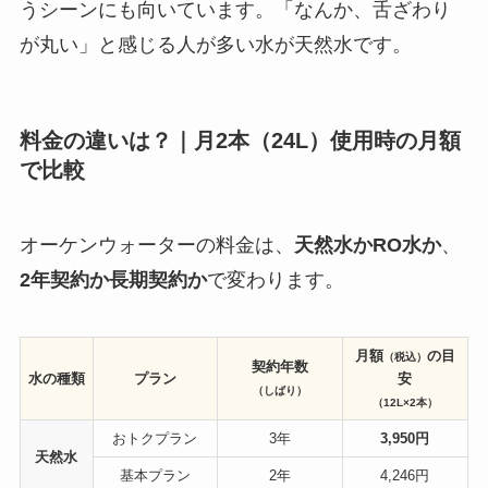
うシーンにも向いています。「なんか、舌ざわり
が丸い」と感じる人が多い水が天然水です。
料金の違いは？｜月2本（24L）使用時の月額
で比較
オーケンウォーターの料金は、
天然水かRO水か
、
2年契約か長期契約か
で変わります。
月額
の目
（税込）
契約年数
水の種類
プラン
安
（しばり）
（12L×2本）
おトクプラン
3年
3,950
円
天然水
基本プラン
2年
4,246円