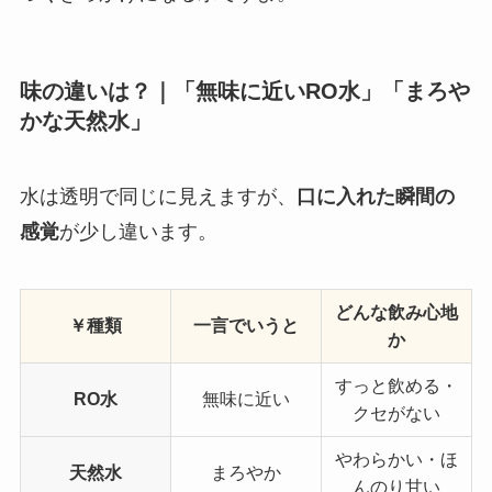
味の違いは？｜「無味に近いRO水」「まろや
かな天然水」
水は透明で同じに見えますが、
口に入れた瞬間の
感覚
が少し違います。
どんな飲み心地
￥種類
一言でいうと
か
すっと飲める・
RO水
無味に近い
クセがない
やわらかい・ほ
天然水
まろやか
んのり甘い