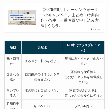
【2026年8月】オーケンウォータ
ーのキャンペーンまとめ｜特典内
容・条件・一番お得な申し込み方
法 | うちラ…
うちライフ
RO水（プラスプレミア
項目
天然水
ム）
味・口当
無味に近くすっきり飲みや
まろやか・甘みを感じる
たり
すい
不純物を徹底除去
含まれる
自然由来のミネラルをそ
必要なミネラルを適量残し
成分
のまま含む
ている
向いてい
水の味にもこだわりたい
家族でがぶがぶ飲む
る人
人
赤ちゃんのミルクに使う人
月額目安
月3,950円〜
月2,696円〜