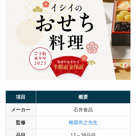
項目
概要
メーカー
石井食品
監修
柳原尚之先生
品目
12～38品目