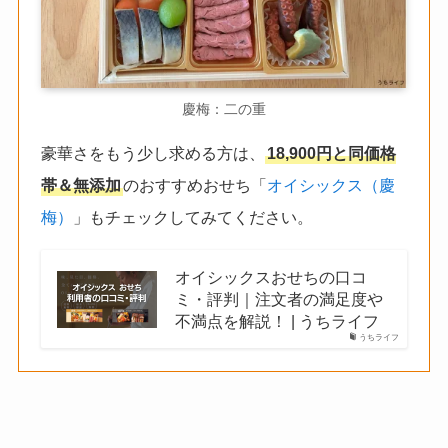
慶梅：二の重
豪華さをもう少し求める方は、
18,900円と同価格
帯＆無添加
のおすすめおせち「
オイシックス（慶
梅）
」もチェックしてみてください。
オイシックスおせちの口コ
ミ・評判｜注文者の満足度や
不満点を解説！ | うちライフ
うちライフ