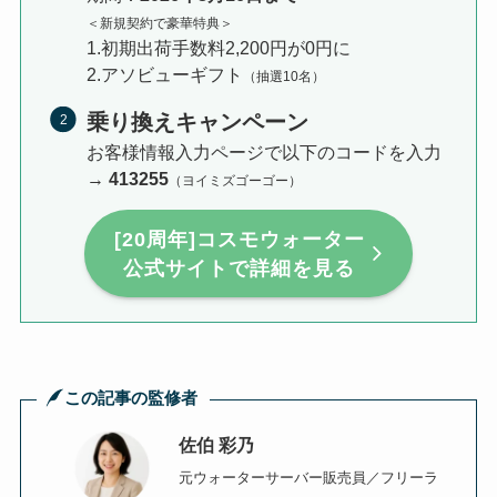
＜新規契約で豪華特典＞
1.初期出荷手数料2,200円が0円に
2.アソビューギフト
（抽選10名）
乗り換えキャンペーン
お客様情報入力ページで以下のコードを入力
→
413255
（ヨイミズゴーゴー）
[20周年]コスモウォーター
公式サイトで詳細を見る
この記事の監修者
佐伯 彩乃
元ウォーターサーバー販売員／
フリーラ