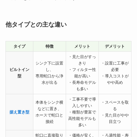
他タイプとの主な違い
タイプ
特徴
メリット
デメリット
・見た目がすっ
シンク下に設置
きり
・設置に工事が
ビルトイン
し、
・フィルター性
必要
型
専用蛇口から浄
能が高い
・導入コストが
水が出る
・長寿命モデル
やや高め
も多い
・工事不要で導
本体をシンク横
・スペースを取
入しやすい
などに置き、
る
据え置き型
・種類が豊富で
ホースで蛇口と
・見た目がやや
高性能モデルも
接続
目立つ
多い
蛇口に直接取り
・価格が安く、
・ろ過性能・寿