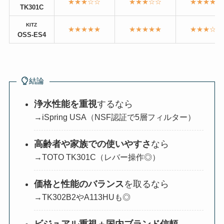
★★★☆☆
★★★☆☆
★★★★☆
TK301C
KITZ
★★★★★
★★★★★
★★★☆☆
OSS-ES4
結論
浄水性能を重視
するなら
→iSpring USA（NSF認証で5層フィルター）
高齢者や家族での使いやすさ
なら
→TOTO TK301C（レバー操作◎）
価格と性能のバランス
を取るなら
→TK302B2やA113HUも◎
ビジュアル重視＋国内ブランド信頼