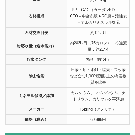
PP＋GAC（カーボンKDF）＋
ろ材構成
CTO＋中空糸膜＋RO膜＋活性炭
＋アルカリミネラル復元
ろ材交換目安
約12ヶ月
約283L/日（75ガロン）、ろ過流
対応水量（造水能力）
量：約2L/分
貯水タンク
内蔵（約12L）
ヒ素・鉛・水銀・塩素・フッ素
除去性能
など含む1,000種類以上の有害物
質を除去
カルシウム、マグネシウム、ナ
ミネラル保持／添加
トリウム、カリウムを再添加
メーカー
iSpring（アメリカ）
価格（税込）
60,999円