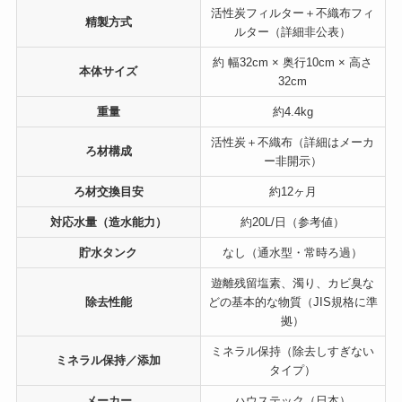
活性炭フィルター＋不織布フィ
精製方式
ルター（詳細非公表）
約 幅32cm × 奥行10cm × 高さ
本体サイズ
32cm
重量
約4.4kg
活性炭＋不織布（詳細はメーカ
ろ材構成
ー非開示）
ろ材交換目安
約12ヶ月
対応水量（造水能力）
約20L/日（参考値）
貯水タンク
なし（通水型・常時ろ過）
遊離残留塩素、濁り、カビ臭な
除去性能
どの基本的な物質（JIS規格に準
拠）
ミネラル保持（除去しすぎない
ミネラル保持／添加
タイプ）
メーカー
ハウステック（日本）