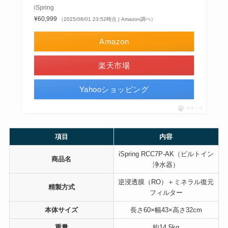
iSpring
¥60,999
（2025/08/01 23:52時点 | Amazon調べ）
Amazon
楽天市場
Yahooショッピング
ポチップ
項目
内容
iSpring RCC7P-AK（ビルトイン
商品名
浄水器）
逆浸透膜（RO）＋ミネラル復元
精製方式
フィルター
本体サイズ
長さ60×幅43×高さ32cm
重量
約14.5kg