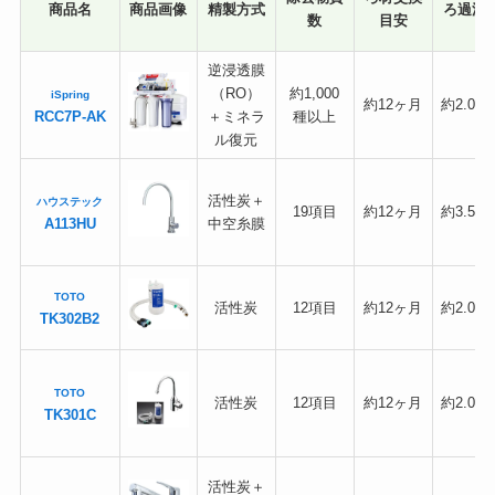
商品名
商品画像
精製方式
ろ過流
数
目安
逆浸透膜
（RO）
約1,000
iSpring
約12ヶ月
約2.0L/
RCC7P-AK
＋ミネラ
種以上
ル復元
活性炭＋
ハウステック
19項目
約12ヶ月
約3.5L/
A113HU
中空糸膜
TOTO
活性炭
12項目
約12ヶ月
約2.0L/
TK302B2
TOTO
活性炭
12項目
約12ヶ月
約2.0L/
TK301C
活性炭＋