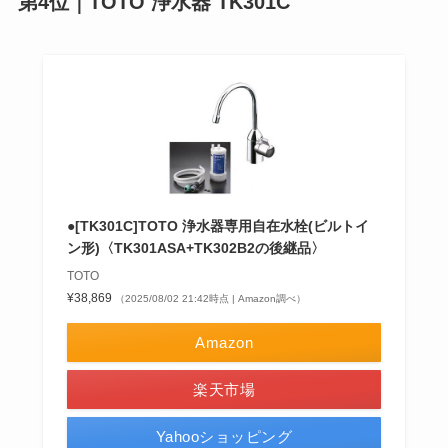
第4位｜TOTO 浄水器 TK301C
●[TK301C]TOTO 浄水器専用自在水栓(ビルトイ
ン形)〈TK301ASA+TK302B2の後継品〉
TOTO
¥38,869
（2025/08/02 21:42時点 | Amazon調べ）
Amazon
楽天市場
Yahooショッピング