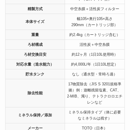
精製方式
中空糸膜＋活性炭フィルター
幅105×奥行105×高さ
本体サイズ
290mm（カートリッジ部）
重量
約2.4kg（カートリッジ含む）
ろ材構成
活性炭＋中空糸膜
ろ材交換目安
約12ヶ月（1日10L使用時）
対応水量（造水能力）
約4,000L/年（1日10L想定）
貯水タンク
なし（通水型・常時ろ過）
17物質除去（JIS S 3201規格準
拠）例：遊離残留塩素、CAT、
除去性能
2-MIB、濁り、テトラクロロエチ
レンなど
ミネラル保持タイプ（体に必要
ミネラル保持／添加
なミネラルは残す）
メーカー
TOTO（日本）