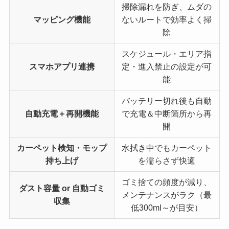
掃除漏れを防ぎ、ムダの
マッピング機能
ないルートで効率よく掃
除
スケジュール・エリア指
スマホアプリ連携
定・進入禁止の設定が可
能
バッテリー切れ後も自動
自動充電＋再開機能
で充電＆中断箇所から再
開
カーペット検知・モップ
水拭き中でもカーペット
持ち上げ
を濡らさず快適
ゴミ捨ての頻度が減り、
ダスト容量 or 自動ゴミ
メンテナンスがラク（最
収集
低300ml～が目安）