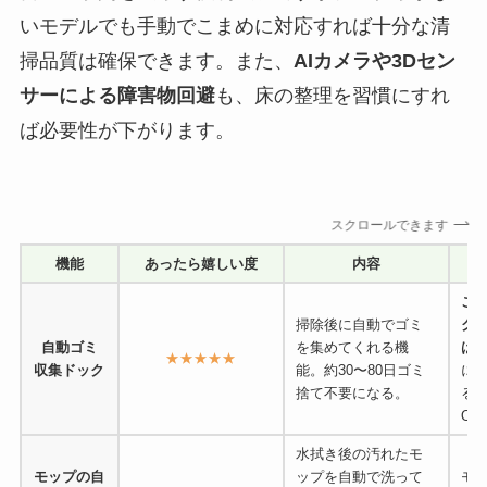
いモデルでも手動でこまめに対応すれば十分な清
掃品質は確保できます。また、
AIカメラや3Dセン
サーによる障害物回避
も、床の整理を習慣にすれ
ば必要性が下がります。
スクロールできます
機能
あったら嬉しい度
内容
こ
掃除後に自動でゴミ
ク
自動ゴミ
を集めてくれる機
は週
★★★★★
収集ドック
能。約30〜80日ゴミ
に
捨て不要になる。
る
OK
水拭き後の汚れたモ
モップの自
ップを自動で洗って
モ