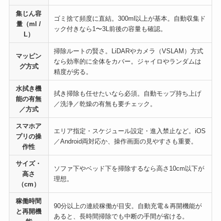
集じん容
ゴミ捨て頻度に直結。300ml以上が基本。自動収集ド
量（ml /
ック付きなら1〜3L前後の容量も確認。
L）
掃除ルートの賢さ。LiDARやカメラ（VSLAM）方式
マッピン
なら効率的に全体をカバー。ジャイロやランダムは
グ方式
精度が劣る。
水拭き機
拭き掃除も任せたいなら必須。自動モップ持ち上げ
能の有無
／洗浄／乾燥の有無も要チェック。
／方式
スマホア
エリア指定・スケジュール設定・進入禁止など。iOS
プリの操
／Android両対応か、操作画面の見やすさも重要。
作性
サイズ・
ソファ下やベッド下を掃除するなら高さ10cm以下が
高さ
理想。
（cm）
稼働時間
90分以上の連続稼働が目安。自動充電＆再開機能が
と再開機
あると、長時間掃除でも中断の手間が省ける。