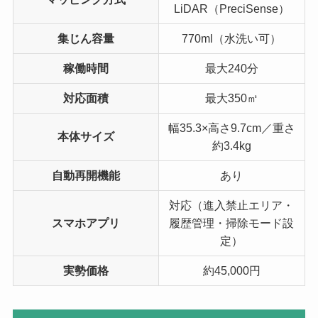
LiDAR（PreciSense）
集じん容量
770ml（水洗い可）
稼働時間
最大240分
対応面積
最大350㎡
幅35.3×高さ9.7cm／重さ
本体サイズ
約3.4kg
自動再開機能
あり
対応（進入禁止エリア・
スマホアプリ
履歴管理・掃除モード設
定）
実勢価格
約45,000円