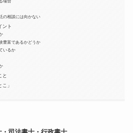
る場合
託の相談には向かない
イント
か
験豊富であるかどうか
ているか
か
こと
とこ」
士・司法書士・行政書士